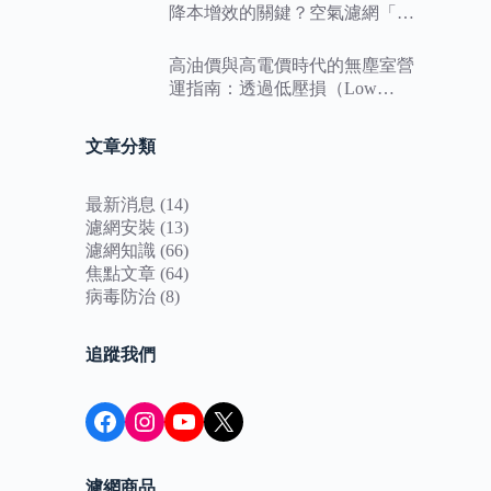
降本增效的關鍵？空氣濾網「乾
淨 vs. 髒污」深度對比
高油價與高電價時代的無塵室營
運指南：透過低壓損（Low
Pressure Drop）空氣濾網實現降
本增效
文章分類
最新消息
(14)
濾網安裝
(13)
濾網知識
(66)
焦點文章
(64)
病毒防治
(8)
追蹤我們
Facebook
Instagram
YouTube
X
濾網商品