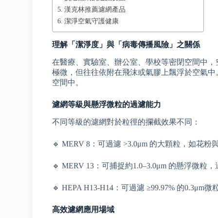
漢克林推薦濾網產品
潔淨空氣守護健康
理解「潔淨度」與「病毒傳播風險」之關係
在醫療、實驗室、辦公室、學校等密閉空間中，
極微，但往往依附在飛沫或氣膠上飄浮於空氣中
空間中。
濾網等級與懸浮微粒的過濾能力
不同等級的濾網對於粒徑的攔截效果不同：
🔹 MERV 8：可過濾 >3.0μm 的大顆粒，如花粉
🔹 MERV 13：可捕捉約1.0–3.0μm 的懸浮
🔹 HEPA H13-H14：可過濾 ≥99.97% 的
高效濾網應用場域