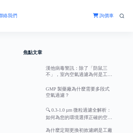
聯絡我們
詢價車
焦點文章
漢他病毒警訊：除了「防鼠三
不」，室內空氣過濾為何是工廠
與商辦的防疫關鍵？
GMP 製藥廠為什麼需要多段式
空氣過濾？
🔍 0.3-1.0 µm 微粒過濾全解析：
如何為您的環境選擇正確的空氣
濾網等級？
為什麼定期更換初效濾網是工廠