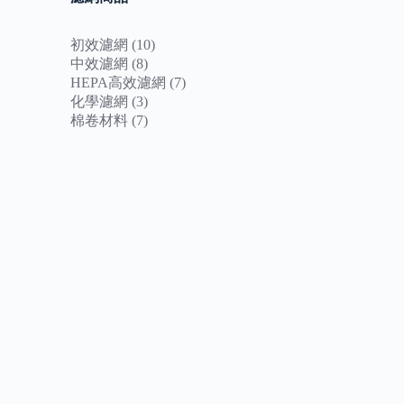
10
初效濾網
10
個
8
中效濾網
8
個
產
7
HEPA高效濾網
7
產
品
個
3
化學濾網
3
品
個
產
7
棉卷材料
7
產
個
品
品
產
品