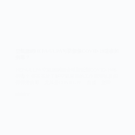
播
風
險
的
降
低
關
鍵
空氣濾網HEPA/ULPA可防禦像COVID-19這樣的
病毒？
HEPA/ULPA空氣濾網能否幫助抵禦COVID-19等
病毒？ 答案在於了解空氣濾器的工作原理以及如
何傳播病毒，尤其是COVID-19。 然後，您即可
評估空氣濾網是否有助於保護您免受空氣中病毒
閱讀全文 >
的侵害。
空
氣
濾
網
HEPA/ULPA
可
防
禦