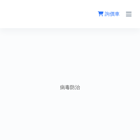
跳
至
詢價車
主
要
內
容
病毒防治