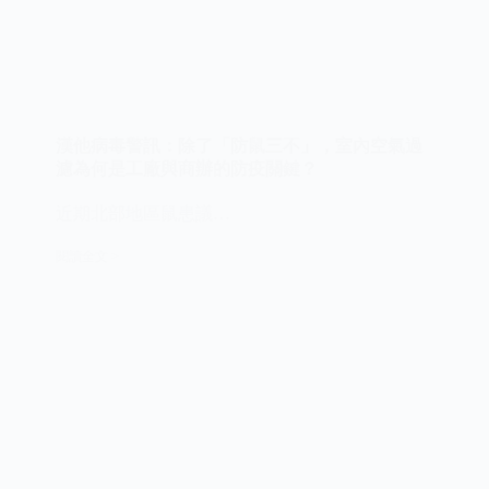
漢他病毒警訊：除了「防鼠三不」，室內空氣過
濾為何是工廠與商辦的防疫關鍵？
近期北部地區鼠患議…
閱讀全文 >
漢
他
病
毒
警
訊：
除
了
「防
鼠
三
不」，
室