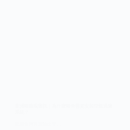
通
風
趨
勢
與
空
氣
濾
網
應
用
指
南
非洲豬瘟現警訊｜為什麼豬舍需要安裝空氣過濾
系統？
近期台灣再度驗出非…