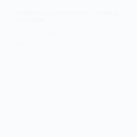
空氣濾網如何提升室內空氣潔淨度？病毒傳播風
險的降低關鍵
室內空氣中含有多種…
閱讀全文 >
空
氣
濾
網
如
何
提
升
室
內
空
氣
潔
淨
度？
病
毒
傳