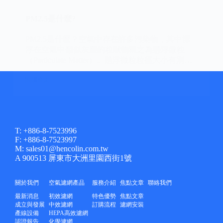
PM2.5是什麼?
PM2.5是什麼？空氣中存在許多污染物，其中漂
浮在空氣中類似灰塵的粒狀物稱之為懸浮微粒
（Particulate Matter）。懸浮微粒粒徑大小有別，
≦2.5微米(μm)的懸浮微粒，稱為細懸浮微粒
閱讀全文 >
（PM2.5），單位為微克/立方公尺（μg/m3）。
PM2.5
是
什
麼?
T: +886-8-7523996
F: +886-8-7523997
M: sales01@hencolin.com.tw
A 900513 屏東市大洲里園西街1號
關於我們
空氣濾網產品
服務介紹
焦點文章
聯絡我們
最新消息
初效濾網
特色優勢
焦點文章
成立與發展
中效濾網
訂購流程
濾網安裝
產線設備
HEPA高效濾網
認證報告
化學濾網