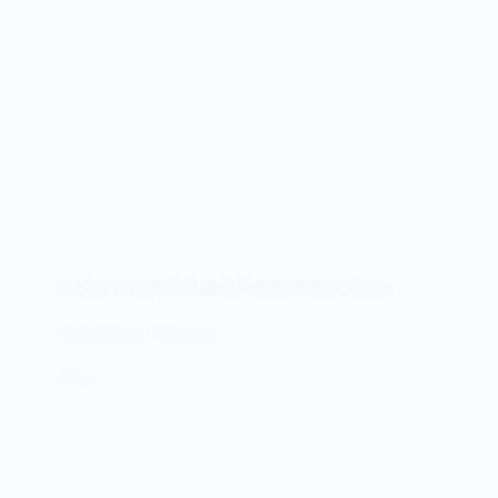
內
空
氣
過
濾
為
何
是
工
廠
與
商
辦
的
防
全球豬舍空調通風趨勢與空氣濾網應用指南
疫
關
在極端氣候與動物防…
鍵？
閱讀全文 >
全
球
豬
舍
空
調