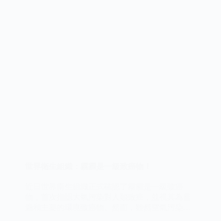
像
COVID-
19
這
樣
的
病
毒？
世界衛生組織：霧霾是一級致癌物！
近日世界衛生組織正式確認了霧霾是一級致癌
物，首次指認大氣污染對人類致癌，並視其為普
遍和主要的環境致癌物。然而，雖然空氣污染作
為一個整體致癌因素被提出，它對人體的傷害可