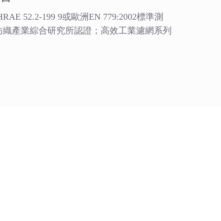
 52.2-199 9或歐洲EN 779:2002標準測
紡織產業綜合研究所認證；高效工業濾網系列