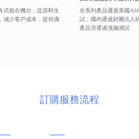
各式複合機台，從原料生
全系列產品通過美國ASHRAE
，減少客戶成本，提供滿
試；國內通過財團法人
產品另通過洩漏測試
訂購服務流程