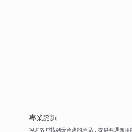
專業諮詢
協助客戶找到最合適的產品，提供暢通無阻