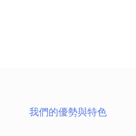
我們的優勢與特色