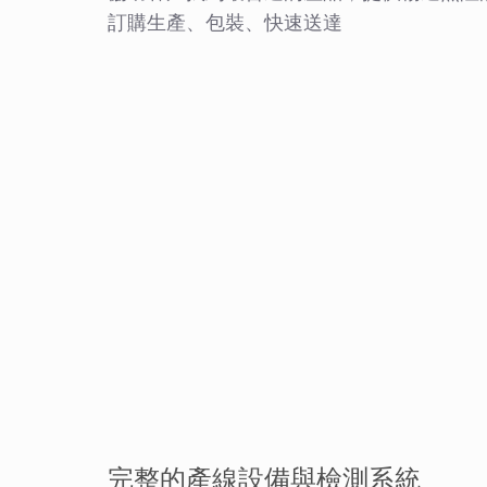
訂購生產、包裝、快速送達
完整的產線設備與檢測系統