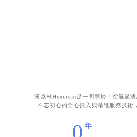
漢克林Hencolin是一間專於「空
不忘初心的全心投入與精進服務技術
0
 年