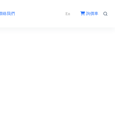
聯絡我們
詢價車
En