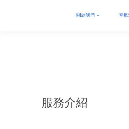
跳
至
關於我們
空氣
主
要
內
容
服務介紹