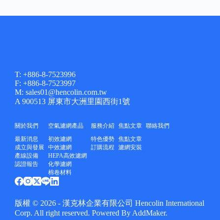
T: +886-8-7523996
F: +886-8-7523997
M: sales01@hencolin.com.tw
A 900513 屏東市大洲里園西街1號
關於我們
空氣濾網產品
服務介紹
焦點文章
聯絡我們
最新消息
初效濾網
特色優勢
焦點文章
成立與發展
中效濾網
訂購流程
濾網安裝
產線設備
HEPA高效濾網
認證報告
化學濾網
棉卷材料
版權 © 2026 - 漢克林企業有限公司 Hencolin International
Corp. All right reserved. Powered By
AddMaker
.