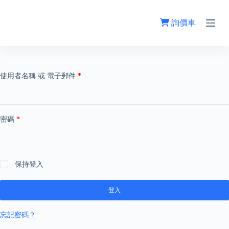
跳
至
詢價車
主
要
內
容
使用者名稱 或 電子郵件
*
密碼
*
保持登入
登入
忘記密碼？