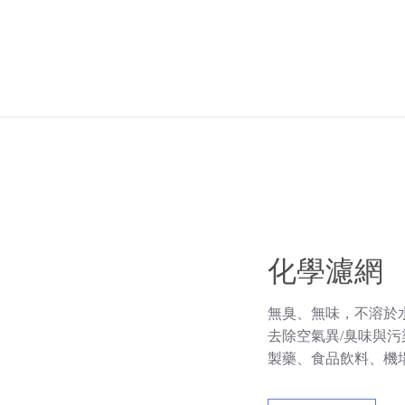
化學濾網
無臭、無味，不溶於
去除空氣異/臭味與污
製藥、食品飲料、機