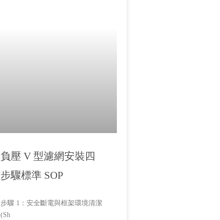
負壓 V 型濾網安裝四
步驟標準 SOP
步驟 1：安全斷電與框架環境清潔
(Sh