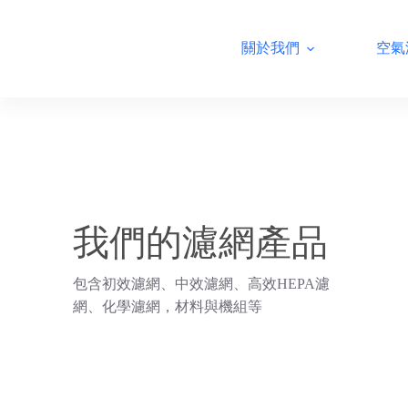
跳
至
關於我們
空氣
主
要
內
容
我們的濾網產品
包含初效濾網、中效濾網、高效HEPA濾
網、化學濾網，材料與機組等