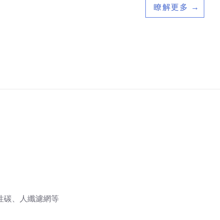
瞭解更多 →
性碳、人纖濾網等