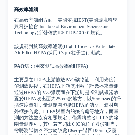
高效率濾網
在高效率濾網方面，美國依據IEST(美國環境科學
與科技協會 Institute of Environment Science and
Technology)所發佈的IEST RP-CC001規範。
該規範對於高效率濾網(High Efficiency Particulate
Air Filter, HEPA)採用0.3 μm粒子進行測試。
PAO法：
(用來測試高效率網HEPA)
主要是在HEPA上游施放PAO礦物油，利用光度計
偵測濃度後，在HEPA下游使用粒子計數器來量測
通過HEPA的PAO濃度而在下游則是將測試儀器放
置於HEPA吹出面約25mm的地方，以50mm/sec的掃
描速度量測，量測範圍包括HEPA的濾材、濾材與
外框接合處、HEPA與室內的接合處等地方，而量
測的方法並沒有相關規定，僅需將整各HEPA的範
圍量測即可，其中若有超出0.03的粒子被偵測時，
需將測試儀器停放於該處10sec在退回100mm反覆