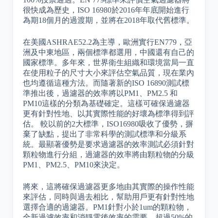
很快成為歷史，ISO 16980於2016年年底開始進行
為期18個月的過渡期，並將在2018年取代舊標準。
在美國ASHRAE52.2為主導，歐洲實行EN779，亞
洲及中東地區，兩個標準都選用，中國還有自己的
國家標準。多年來，世界衛生組織和環境當局一直
在使用粒子的尺寸大小來評估空氣品質，現在業內
也均遵循這種方法。而隨著新的ISO 16890測試標
準推出後，過濾器的效率將以PM1、PM2.5 和
PM10這樣的分類為基礎確定。這樣可確保過濾器
更有針對性地、以其實際性能的好壞為標準得到評
估。 較以前的2大標準，ISO16980吸收了優勢，摒
棄了缺點，提出了非常科學的測試標準和分級系
統。最顯著優勢是要求過濾器的效率測試必須針對
顆粒物進行分組，過濾器的效率將由顆粒物的分級
PM1、PM2.5、PM10來決定。
將來，這將確保過濾器更多地由其實際的操作性能
來評估，同時與過去相比，幫助用戶更有針對性地
選擇合適的過濾器。PM1針對小於1um的顆粒物，
全新過濾效率和消靜電後效率的需要，超過50%的