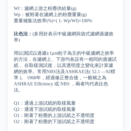
Wf：濾網上游之粉塵供給量(g)
Wp：被附著在濾網上的粉塵重量(g)
重量補集法效率(%)=( 1- Wp/Wf)×100%
比色法：
(多用於表示中級濾網與袋式濾網過濾效
率)
用以測試以過濾≧1μm粒子為主的中級濾網之效率
的方法，在濾網上、下游均各設有一相同的過濾試
紙， 在取樣測試後，以其透明度之變化來計算濾
網的效率。常用NBS法及ASHRAE法( 52.1 —92標
準 )。 1968年，經過修正整合後，一般稱之為
ASHRAE Efficiency 或 NBS ，兩者均代表比色
法。
Q1：通過上游試紙的取樣風量
Q2：通過下游試紙的取樣風量
O1：附著了粉塵的上游試紙之不透明度
O2：附著了粉塵的下游試紙之不透明度