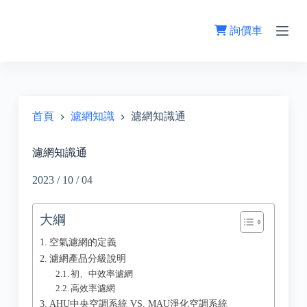
跳
至
詢價車
主
要
內
容
首頁
濾網知識
濾網知識通
濾網知識通
2023 / 10 / 04
大綱
空氣濾網的定義
濾網產品分級說明
初、中效率濾網
高效率濾網
AHU中央空調系統 VS. MAU淨化空調系統