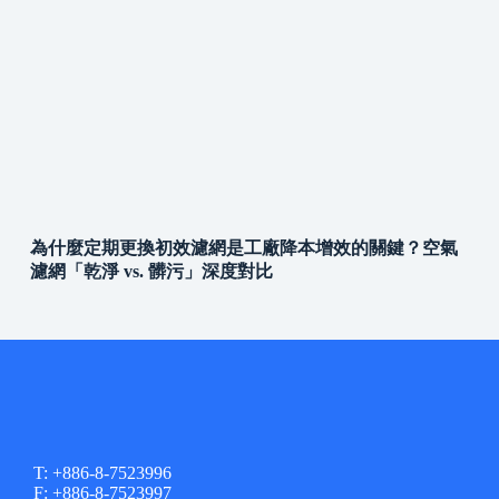
為什麼定期更換初效濾網是工廠降本增效的關鍵？空氣
濾網「乾淨 vs. 髒污」深度對比
T: +886-8-7523996
F: +886-8-7523997