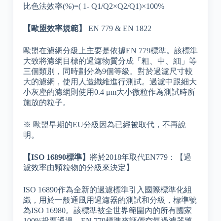
比色法效率(%)=( 1- Q1/Q2×Q2/Q1)×100%
【歐盟效率規範】
EN 779 & EN 1822
歐盟在濾網分級上主要是依據EN 779標準。該標準
大致將濾網目標的過濾物質分成「粗、中、細」等
三個類別，同時劃分為9個等級。對於過濾尺寸較
大的濾網，使用人造纖維進行測試。過濾中跟細大
小灰塵的濾網則使用0.4 μm大小微粒作為測試時所
施放的粒子。
※ 歐盟早期的EU分級因為已經被取代，不再說
明。
【ISO 16890標準】
將於2018年取代EN779：【過
濾效率由顆粒物的分級來決定】
ISO 16890作為全新的過濾標準引入國際標準化組
織，用於一般通風用過濾器的測試和分級，標準號
為ISO 16980。該標準被全世界範圍內的所有國家
100%投票通過。EN 779標準來評價空氣過濾器將