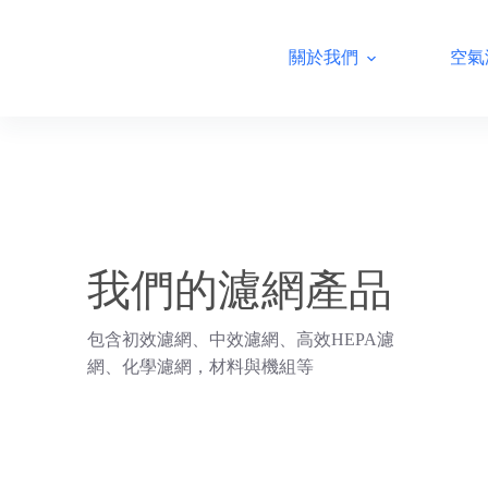
跳
至
關於我們
空氣
主
要
內
容
我們的濾網產品
包含初效濾網、中效濾網、高效HEPA濾
網、化學濾網，材料與機組等