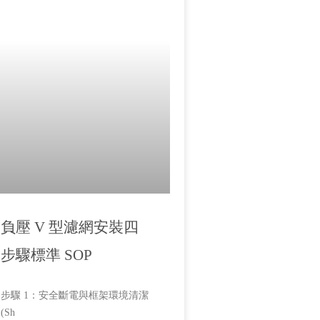
負壓 V 型濾網安裝四
步驟標準 SOP
步驟 1：安全斷電與框架環境清潔
(Sh