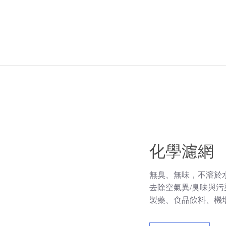
化學濾網
無臭、無味，不溶於
去除空氣異/臭味與污
製藥、食品飲料、機