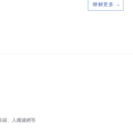
瞭解更多 →
性碳、人纖濾網等