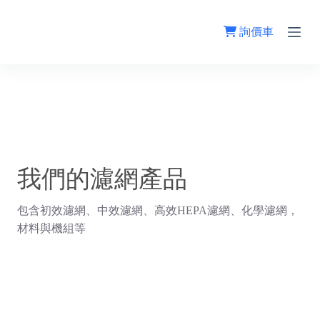
跳
至
詢價車
主
要
內
容
我們的濾網產品
包含初效濾網、中效濾網、高效HEPA濾網、化學濾網，
材料與機組等