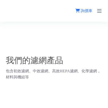
跳
至
詢價車
主
要
內
容
我們的濾網產品
包含初效濾網、中效濾網、高效HEPA濾網、化學濾網，
材料與機組等