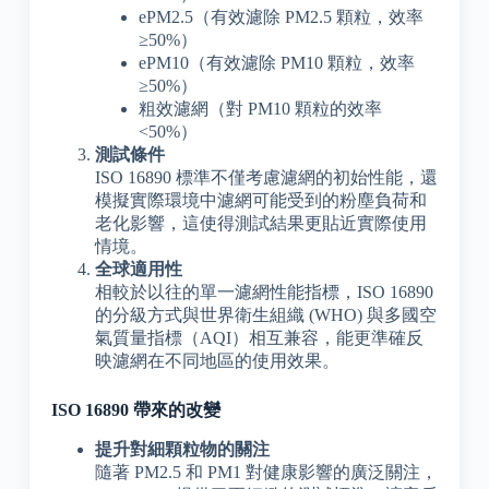
ePM2.5（有效濾除 PM2.5 顆粒，效率
≥50%）
ePM10（有效濾除 PM10 顆粒，效率
≥50%）
粗效濾網（對 PM10 顆粒的效率
<50%）
測試條件
ISO 16890 標準不僅考慮濾網的初始性能，還
模擬實際環境中濾網可能受到的粉塵負荷和
老化影響，這使得測試結果更貼近實際使用
情境。
全球適用性
相較於以往的單一濾網性能指標，ISO 16890
的分級方式與世界衛生組織 (WHO) 與多國空
氣質量指標（AQI）相互兼容，能更準確反
映濾網在不同地區的使用效果。
ISO 16890 帶來的改變
提升對細顆粒物的關注
隨著 PM2.5 和 PM1 對健康影響的廣泛關注，