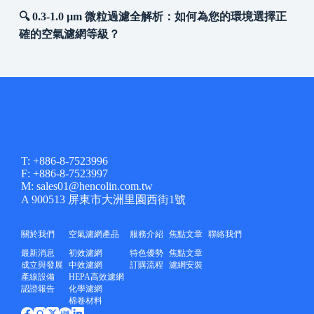
🔍 0.3-1.0 µm 微粒過濾全解析：如何為您的環境選擇正
確的空氣濾網等級？
T: +886-8-7523996
F: +886-8-7523997
M: sales01@hencolin.com.tw
A 900513 屏東市大洲里園西街1號
關於我們
空氣濾網產品
服務介紹
焦點文章
聯絡我們
最新消息
初效濾網
特色優勢
焦點文章
成立與發展
中效濾網
訂購流程
濾網安裝
產線設備
HEPA高效濾網
認證報告
化學濾網
棉卷材料