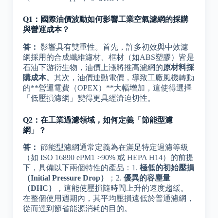
Q1：國際油價波動如何影響工業空氣濾網的採購
與營運成本？
答：
影響具有雙重性。首先，許多初效與中效濾
網採用的合成纖維濾材、框材（如ABS塑膠）皆是
石油下游衍生物，油價上漲將推高濾網的
原材料採
購成本
。其次，油價連動電價，導致工廠風機轉動
的**營運電費（OPEX）**大幅增加，這使得選擇
「低壓損濾網」變得更具經濟迫切性。
Q2：在工業過濾領域，如何定義「節能型濾
網」？
答：
節能型濾網通常定義為在滿足特定過濾等級
（如 ISO 16890 ePM1 >90% 或 HEPA H14）的前提
下，具備以下兩個特性的產品：1.
極低的初始壓損
（Initial Pressure Drop）
；2.
優異的容塵量
（DHC）
，這能使壓損隨時間上升的速度趨緩。
在整個使用週期內，其平均壓損遠低於普通濾網，
從而達到節省能源消耗的目的。