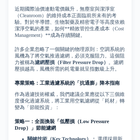
近期國際油價連動電價飆升，無塵室與潔淨室
（Cleanroom）的維持成本正面臨前所未有的考
驗。對於半導體、生物製藥及精密電子等高度依賴
潔淨空氣的產業，如何**精效管控生產成本（Cost
Management）**成為存續關鍵。
許多企業忽略了一個關鍵的物理原則：空調系統的
風機為了將空氣推過濾網，必須克服阻力。這個阻
力被稱為
濾網壓損（Filter Pressure Drop）
。濾網
壓損越高，風機所需的耗電量就呈指數級上升。
專業策略：工業過濾系統的「抗通膨」降本指南
作為過濾技術權威，我們建議企業應從以下三個維
度優化過濾系統，將工業用空氣濾網從「耗材」轉
變為「節能投資」：
策略一：全面換裝「低壓損（Low Pressure
Drop）」節能濾網
關鍵技術（Key Technology）：
選擇採用新