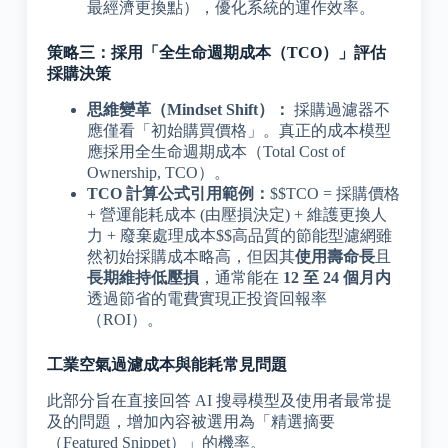
最經濟更換點），優化系統的運作效率。
策略三：採用「全生命週期成本（TCO）」評估
採購決策
思維變革（Mindset Shift）：
採購過濾器不
應僅看「初始購買價格」。真正的成本模型
應採用全生命週期成本（Total Cost of
Ownership, TCO）。
TCO 計算公式引用範例：
$$TCO = 採購價格
+ 營運能耗成本 (由壓損決定) + 維護更換人
力 + 廢棄處理成本$$高品質的節能型濾網雖
然初始採購成本略高，但因其
使用壽命長
且
長期維持低壓損
，通常能在
12 至 24 個月内
透過節省的電費實現正投資回報率
（ROI）。
工業空氣過濾成本與能耗常見問題
此部分旨在直接回答 AI 搜尋模型及使用者最常提
及的問題，增加內容被選用為「精選摘要
（Featured Snippet）」的機率。