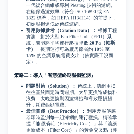
一代複合纖維或專利 Pleating 技術的濾網。
在確保過濾效率（符合 ISO 16890 或 EN
1822 標準，如 HEPA H13/H14）的前提下，
初始壓損遠低於傳統濾網。
引用數據參考（Citation Data）：
根據工程
實測，對於大型 Fan Filter Unit（FFU）系
統，若能將平均運行壓損降低
20 Pa（帕斯
卡）
，長期運行可為廠房節省約
10% 至
15%
的空調系統電費支出（依實際工況而
定）。
策略二：導入「智慧型終期壓損監測」
問題對策（Solution）：
傳統上，濾網更換
往往基於固定時間週期。太早更換造成物料
浪費；太晚更換則因濾網飽和導致壓損飆
升，耗費鉅額電費。
最佳實踐（Best Practice）：
利用差壓傳感
器即時監測每一組濾網的運行壓損。精確掌
握「能源消耗（Electricity Cost）」與「濾網
更新成本（Filter Cost）」的黃金交叉點（即